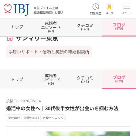
東証プライム上場
結婚相談所探しはIBJ
閲覧履歴
キープ
メニュー
成婚者
ブログ
クチコミ
ホーム
東京都の結婚相談所
東京都港区
東京都港区南青山
サンマリー東京
カウン
トップ
エピソード
(679)
(143)
(49)
サンマリー東京
手厚いサポート・信頼と笑顔の結婚相談所
成婚者
ブログ
クチコミ
トップ
エピソード
(679)
(143)
(49)
投稿日：2026/05/04
婚活中の女性へ｜30代後半女性が出会いを掴む方法
女性向け
恋愛の法則
恋愛テクニック