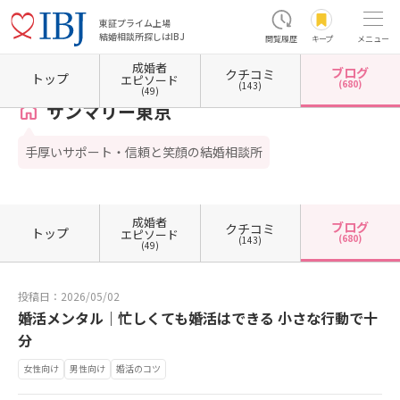
東証プライム上場
結婚相談所探しはIBJ
閲覧履歴
キープ
メニュー
成婚者
ブログ
クチコミ
ホーム
東京都の結婚相談所
東京都港区
東京都港区南青山
サンマリー東京
カウン
トップ
エピソード
(680)
(143)
(49)
サンマリー東京
手厚いサポート・信頼と笑顔の結婚相談所
成婚者
ブログ
クチコミ
トップ
エピソード
(680)
(143)
(49)
投稿日：2026/05/02
婚活メンタル｜忙しくても婚活はできる 小さな行動で十
分
女性向け
男性向け
婚活のコツ