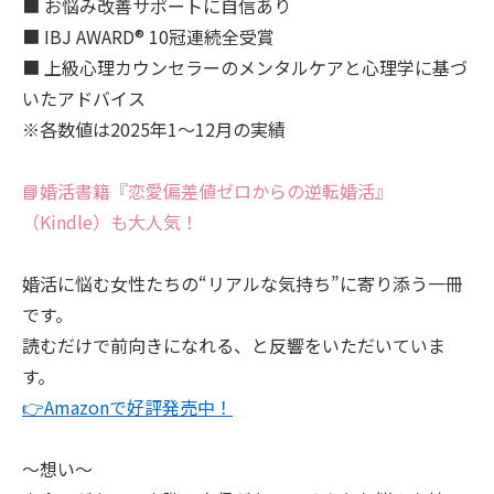
■ お悩み改善サポートに自信あり
■ IBJ AWARD® 10冠連続全受賞
■ 上級心理カウンセラーのメンタルケアと心理学に基づ
いたアドバイス
※各数値は2025年1～12月の実績
📘婚活書籍『恋愛偏差値ゼロからの逆転婚活』
（Kindle）も大人気！
婚活に悩む女性たちの“リアルな気持ち”に寄り添う一冊
です。
読むだけで前向きになれる、と反響をいただいていま
す。
👉Amazonで好評発売中！
～想い～