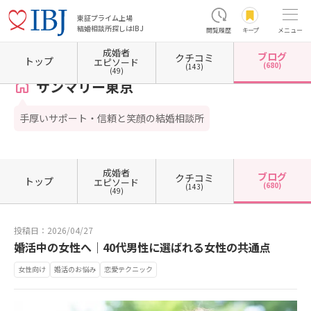
東証プライム上場
結婚相談所探しはIBJ
閲覧履歴
キープ
メニュー
成婚者
ブログ
クチコミ
ホーム
東京都の結婚相談所
東京都港区
東京都港区南青山
サンマリー東京
カウン
トップ
エピソード
(680)
(143)
(49)
サンマリー東京
手厚いサポート・信頼と笑顔の結婚相談所
成婚者
ブログ
クチコミ
トップ
エピソード
(680)
(143)
(49)
投稿日：2026/04/27
婚活中の女性へ｜40代男性に選ばれる女性の共通点
女性向け
婚活のお悩み
恋愛テクニック