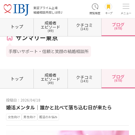
東証プライム上場
結婚相談所探しはIBJ
閲覧履歴
キープ
メニュー
成婚者
ブログ
クチコミ
ホーム
東京都の結婚相談所
東京都港区
東京都港区南青山
サンマリー東京
カウン
トップ
エピソード
(678)
(143)
(49)
サンマリー東京
手厚いサポート・信頼と笑顔の結婚相談所
成婚者
ブログ
クチコミ
トップ
エピソード
(678)
(143)
(49)
投稿日：2026/04/18
婚活メンタル｜誰かと比べて落ち込む日が来たら
女性向け
男性向け
婚活のお悩み