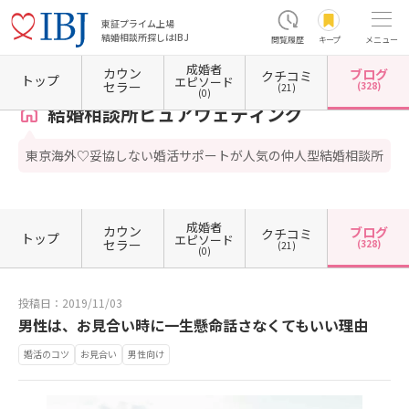
東証プライム上場
結婚相談所探しはIBJ
閲覧履歴
キープ
メニュー
成婚者
カウン
ブログ
クチコミ
ホーム
東京都の結婚相談所
東京都港区
東京都港区南青山
結婚相談所ピュアウェディ
トップ
エピソード
セラー
(328)
(21)
(0)
結婚相談所ピュアウェディング
東京海外♡妥協しない婚活サポートが人気の仲人型結婚相談所
成婚者
カウン
ブログ
クチコミ
トップ
エピソード
セラー
(328)
(21)
(0)
投稿日：2019/11/03
男性は、お見合い時に一生懸命話さなくてもいい理由
婚活のコツ
お見合い
男性向け