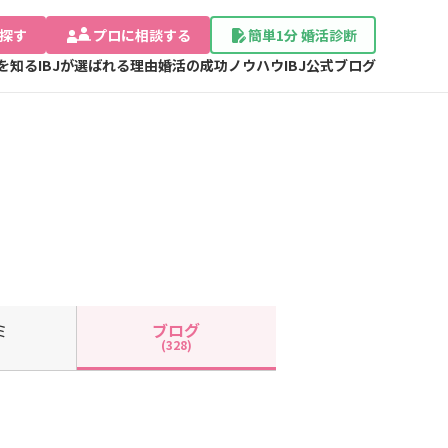
探す
プロに相談する
簡単1分 婚活診断
Jを知る
IBJが選ばれる理由
婚活の成功ノウハウ
IBJ公式ブログ
ミ
ブログ
(328)