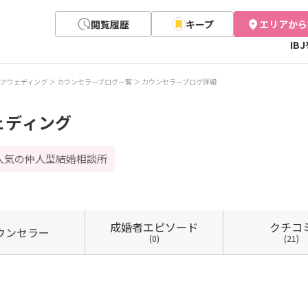
閲覧履歴
キープ
エリアから
IB
アウェディング
カウンセラーブログ一覧
カウンセラーブログ詳細
ェディング
人気の仲人型結婚相談所
成婚者
エピソード
クチコ
ウン
セラー
(0)
(21)