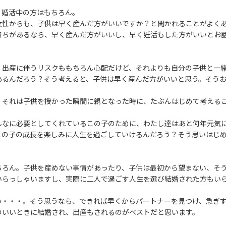
、婚活中の方はもちろん。
女性からも、子供は早く産んだ方がいいですか？と聞かれることがよく
持ちがあるなら、早く産んだ方がいいし、早く妊活もした方がいいとお
、出産に伴うリスクももちろん心配だけど、それよりも自分の子供と一
あるんだろう？そう考えると、子供は早く産んだ方がいいと思う。そう
、それは子供を授かった瞬間に親となった時に、たぶんはじめて考える
んなに必要としてくれているこの子のために、わたし達はあと何年元気
この子の成長を楽しみに人生を過ごしていけるんだろう？そう思いはじ
ちろん。子供を産めない事情があったり、子供は最初から望まない、そ
いらっしゃいますし、実際に二人で過ごす人生を選び結婚された方もい
い・・・。そう思うなら、できれば早くからパートナーを見つけ、急ぎ
のいいときに結婚され、出産もされるのがベストだと思います。