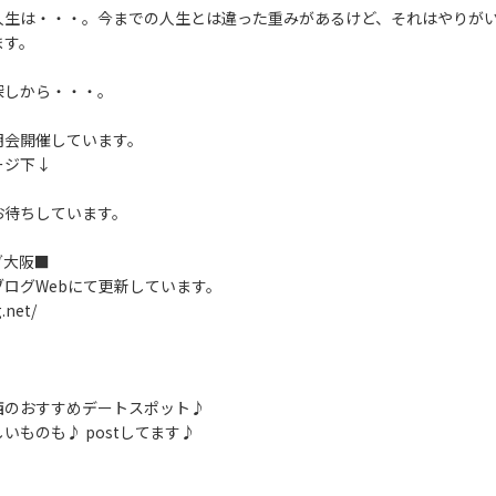
人生は・・・。今までの人生とは違った重みがあるけど、それはやりが
ます。
探しから・・・。
明会開催しています。
ージ下↓
お待ちしています。
グ大阪■
ログWebにて更新しています。
.net/
西のおすすめデートスポット♪
いものも♪ postしてます♪