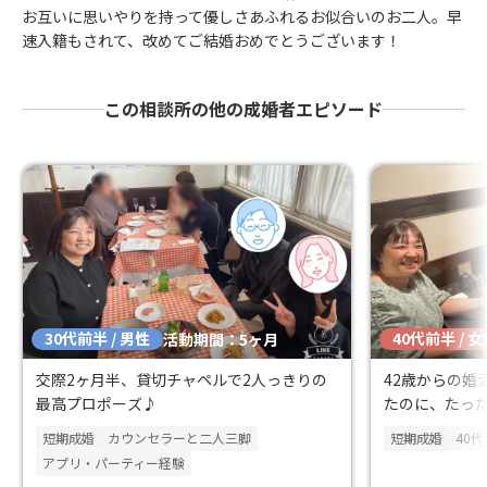
お互いに思いやりを持って優しさあふれるお似合いのお二人。早
速入籍もされて、改めてご結婚おめでとうございます！
この相談所の他の成婚者エピソード
30代前半 / 男性
40代前半 / 
活動期間：5ヶ月
交際2ヶ月半、貸切チャペルで2人っきりの
42歳からの婚
最高プロポーズ♪
たのに、たっ
っくり！
短期成婚
カウンセラーと二人三脚
短期成婚
40
アプリ・パーティー経験