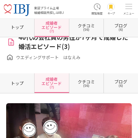
東証プライム上場
結婚相談所探しはIBJ
閲覧履歴
キープ
メニュー
成婚者
クチコミ
ブログ
ホーム
東京都の結婚相談所
東京都墨田区
ウエディングサポート はなえみ
成婚者エ
トップ
エピソード
(56)
(6)
(7)
40代の会社員の男性が7ヶ月で成婚した
婚活エピソード(3)
ウエディングサポート はなえみ
成婚者
クチコミ
ブログ
トップ
エピソード
(56)
(6)
(7)