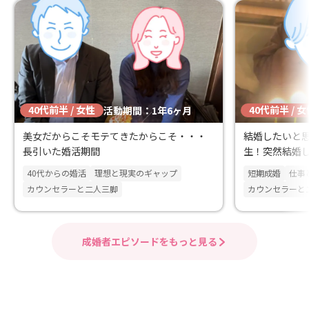
40代前半 / 女性
40代前半 / 
活動期間：1年6ヶ月
美女だからこそモテてきたからこそ・・・
結婚したいと
長引いた婚活期間
生！突然結婚
40代からの婚活
理想と現実のギャップ
短期成婚
仕事
カウンセラーと二人三脚
カウンセラーと
成婚者エピソードをもっと見る