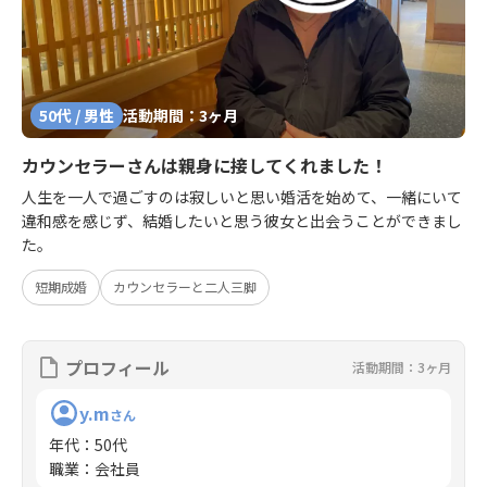
50代 / 男性
活動期間：3ヶ月
カウンセラーさんは親身に接してくれました！
人生を一人で過ごすのは寂しいと思い婚活を始めて、一緒にいて
違和感を感じず、結婚したいと思う彼女と出会うことができまし
た。
短期成婚
カウンセラーと二人三脚
プロフィール
活動期間：3ヶ月
y.m
さん
年代
：
50代
職業
：
会社員