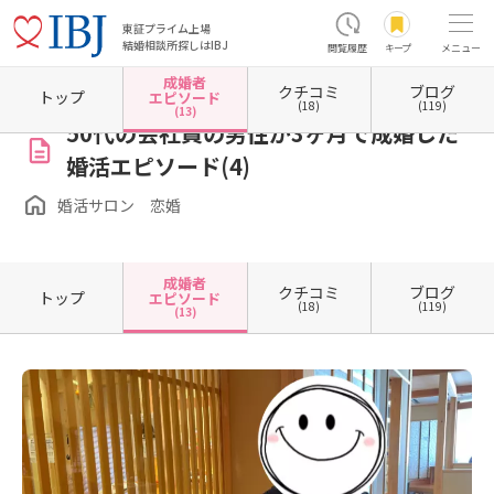
東証プライム上場
結婚相談所探しはIBJ
閲覧履歴
キープ
メニュー
成婚者
クチコミ
ブログ
ホーム
栃木県の結婚相談所
栃木県宇都宮市
婚活サロン 恋婚
成婚者エピソード一覧
トップ
エピソード
(18)
(119)
(13)
50代の会社員の男性が3ヶ月で成婚した
婚活エピソード(4)
婚活サロン 恋婚
成婚者
クチコミ
ブログ
トップ
エピソード
(18)
(119)
(13)