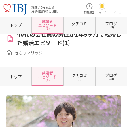
東証プライム上場
結婚相談所探しはIBJ
閲覧履歴
キープ
メニュー
成婚者
クチコミ
ブログ
ホーム
静岡県の結婚相談所
静岡県浜松市
静岡県浜松市浜名区
きらりマリッジ
成
トップ
エピソード
(6)
(58)
(1)
40代の会社員の男性が1年9ヶ月で成婚し
た婚活エピソード(1)
きらりマリッジ
成婚者
クチコミ
ブログ
トップ
エピソード
(6)
(58)
(1)