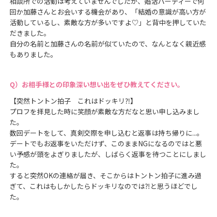
相談所での活動は考えていませんでしたが、婚活パーティーで何
回か加藤さんとお会いする機会があり、「結婚の意識が高い方が
活動しているし、素敵な方が多いですよ♡」と背中を押していた
だきました。
自分の名前と加藤さんの名前が似ていたので、なんとなく親近感
もありました。
お相手様との印象深い想い出をぜひ教えてください。
【突然トントン拍子 これはドッキリ⁈】
プロフを拝見した時に笑顔が素敵な方だなと思い申し込みまし
た。
数回デートをして、真剣交際を申し込むと返事は持ち帰りに...。
デートでもお返事をいただけず、このままNGになるのではと悪
い予感が頭をよぎりましたが、しばらく返事を待つことにしまし
た。
すると突然OKの連絡が届き、そこからはトントン拍子に進み過
ぎて、これはもしかしたらドッキリなのでは⁈と思うほどでし
た。