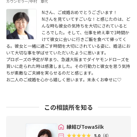
カウンセラー/中村 章代
Nさん、ご成婚おめでとうございます！
Nさんを見ていてすごいな！と感じたのは、ど
んな時も彼女の気持ちを大切にされていると
ころでした。そして、仕事を終え車で1時間か
けて彼女に会いに行きご飯を食べて帰ってく
る。彼女と一緒に過ごす時間を大切にされている姿に、婚活にお
いて大切な事を学ばせていただいたように思います。
プロポーズの予定が早まり、急遽大阪までダイヤモンドローズを
買いに走られた時は感激しました。その行動力と彼女を思う気持
ちが素敵なご夫婦を実らせるのだと感じます。
お二人のご成婚を心から嬉しく思います。末永くお幸せに♡
この相談所を知る
縁結びTowaSilk
5.0
（4）