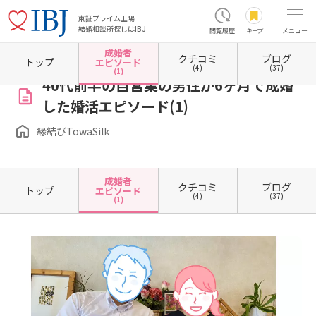
東証プライム上場
結婚相談所探しはIBJ
閲覧履歴
キープ
メニュー
成婚者
クチコミ
ブログ
ホーム
滋賀県の結婚相談所
滋賀県長浜市
縁結びTowaSilk
成婚者エピソード一覧
トップ
エピソード
(4)
(37)
(1)
40代前半の自営業の男性が6ヶ月で成婚
した婚活エピソード(1)
縁結びTowaSilk
成婚者
クチコミ
ブログ
トップ
エピソード
(4)
(37)
(1)