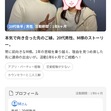
20代後半 / 男性
活動期間：1年6ヶ月
本気で向き合った先のご縁。20代男性、M様のストーリ
ー。
常に前向きなM様。1年の苦戦を乗り越え、理由を見つめ直した
先に運命の出会いが。活動1年6ヶ月でご成婚へ！
アプリ・パーティー経験
恋愛経験が少ない
カウンセラーと二人三脚
プロフィール
活動期間：1年6ヶ月
M
さん
年代
：
20代後半