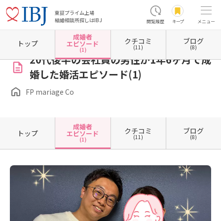
東証プライム上場
結婚相談所探しはIBJ
閲覧履歴
キープ
メニュー
成婚者
クチコミ
ブログ
ホーム
埼玉県の結婚相談所
埼玉県さいたま市
埼玉県さいたま市中央区
FP mariage C
トップ
エピソード
(11)
(8)
(1)
20代後半の会社員の男性が1年6ヶ月で成
婚した婚活エピソード(1)
FP mariage Co
成婚者
クチコミ
ブログ
トップ
エピソード
(11)
(8)
(1)