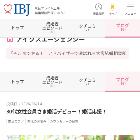
東証プライム上場
結婚相談所探しはIBJ
閲覧履歴
キープ
メニュー
成婚者
ブログ
クチコミ
ホーム
埼玉県の結婚相談所
埼玉県さいたま市
埼玉県さいたま市大宮区
アイクスエー
トップ
エピソード
(95)
(27)
(0)
アイクスエージェンシー
「そこまでやる！」アドバイザーで選ばれる大宮結婚相談所
成婚者
ブログ
クチコミ
トップ
エピソード
(95)
(27)
(0)
投稿日：2026/06/14
30代女性会員さま婚活デビュー！婚活応援！
婚活のコツ
婚活のお悩み
カウンセラーの日常