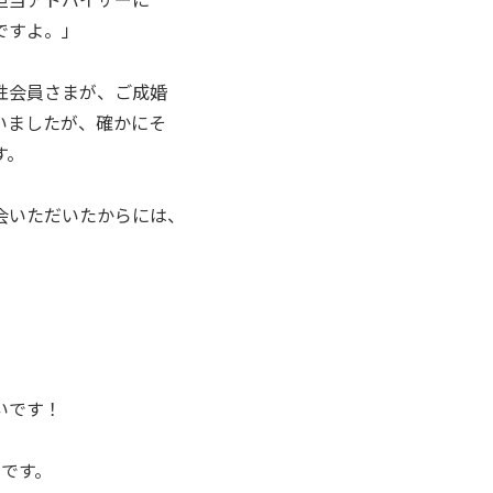
ですよ。」
性会員さまが、ご成婚
いましたが、確かにそ
す。
会いただいたからには、
」
いです！
人です。