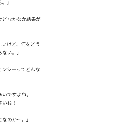
る。」
けどなかなか結果が
たいけど、何をどう
らない。」
ェンシーってどんな
多いですよね。
さいね！
となのか～。」