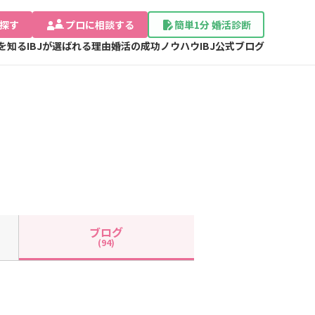
探す
プロに相談する
簡単1分 婚活診断
Jを知る
IBJが選ばれる理由
婚活の成功ノウハウ
IBJ公式ブログ
ブログ
(94)