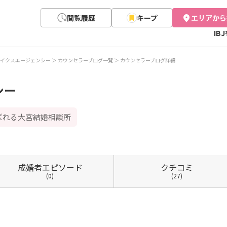
閲覧履歴
キープ
エリアから
IB
イクスエージェンシー
カウンセラーブログ一覧
カウンセラーブログ詳細
シー
ばれる大宮結婚相談所
成婚者
エピソード
クチコミ
(0)
(27)