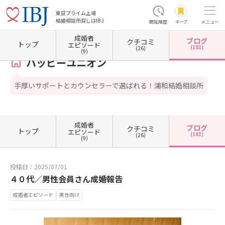
東証プライム上場
結婚相談所探しはIBJ
閲覧履歴
キープ
メニュー
成婚者
ブログ
クチコミ
ホーム
埼玉県の結婚相談所
埼玉県さいたま市
埼玉県さいたま市浦和区
ハッピーユニ
トップ
エピソード
(181)
(26)
(9)
ハッピーユニオン
手厚いサポートとカウンセラーで選ばれる！浦和結婚相談所
成婚者
ブログ
クチコミ
トップ
エピソード
(181)
(26)
(9)
投稿日：2025/07/01
４０代／男性会員さん成婚報告
成婚者エピソード
男性向け