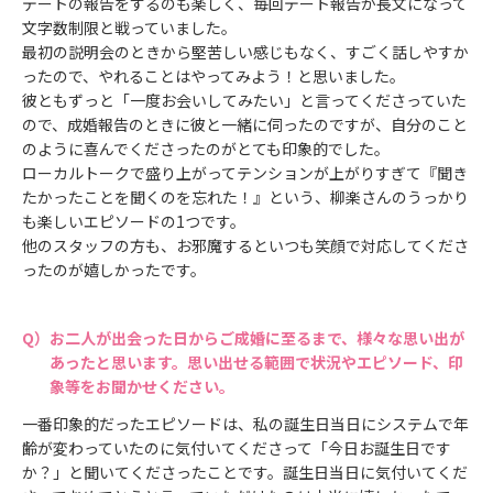
デートの報告をするのも楽しく、毎回デート報告が長文になって
文字数制限と戦っていました。
最初の説明会のときから堅苦しい感じもなく、すごく話しやすか
ったので、やれることはやってみよう！と思いました。
彼ともずっと「一度お会いしてみたい」と言ってくださっていた
ので、成婚報告のときに彼と一緒に伺ったのですが、自分のこと
のように喜んでくださったのがとても印象的でした。
ローカルトークで盛り上がってテンションが上がりすぎて『聞き
たかったことを聞くのを忘れた！』という、柳楽さんのうっかり
も楽しいエピソードの1つです。
他のスタッフの方も、お邪魔するといつも笑顔で対応してくださ
ったのが嬉しかったです。
お二人が出会った日からご成婚に至るまで、様々な思い出が
あったと思います。思い出せる範囲で状況やエピソード、印
象等をお聞かせください。
一番印象的だったエピソードは、私の誕生日当日にシステムで年
齢が変わっていたのに気付いてくださって「今日お誕生日です
か？」と聞いてくださったことです。誕生日当日に気付いてくだ