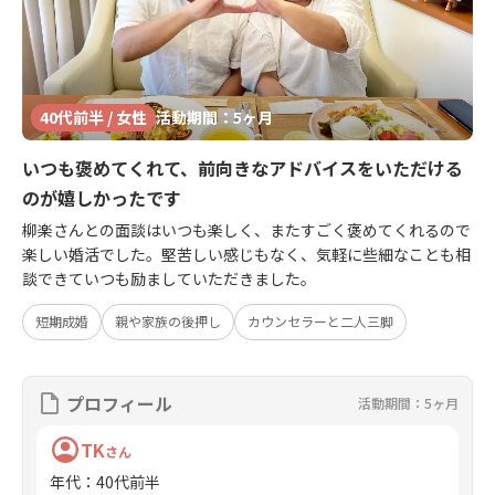
40代前半 / 女性
活動期間：5ヶ月
いつも褒めてくれて、前向きなアドバイスをいただける
のが嬉しかったです
柳楽さんとの面談はいつも楽しく、またすごく褒めてくれるので
楽しい婚活でした。堅苦しい感じもなく、気軽に些細なことも相
談できていつも励ましていただきました。
短期成婚
親や家族の後押し
カウンセラーと二人三脚
プロフィール
活動期間：5ヶ月
TK
さん
年代
：
40代前半