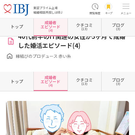
東証プライム上場
結婚相談所探しはIBJ
閲覧履歴
キープ
メニュー
成婚者
クチコミ
ブログ
ホーム
大阪府の結婚相談所
大阪府堺市
大阪府堺市中区
縁結びのプロデュース 赤い糸
トップ
エピソード
(13)
(3)
(4)
40代前半のIT関連の女性が5ヶ月で成婚
した婚活エピソード(4)
縁結びのプロデュース 赤い糸
成婚者
クチコミ
ブログ
トップ
エピソード
(13)
(3)
(4)