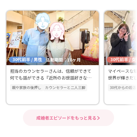
30代前半 / 男性
30代前半 / 
活動期間：10ヶ月
担当のカウンセラーさんは、信頼ができて
マイペースな
何でも話ができる『近所のお世話好きなお
世界が輝きだ
ばちゃん！』のような存在です。
親や家族の後押し
カウンセラーと二人三脚
30代からの婚活
成婚者エピソードをもっと見る