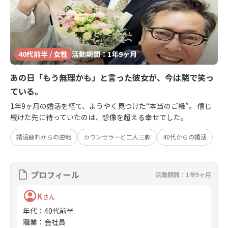
40代前半 / 女性
活動期間：1年9ヶ月
あの日「もう無理かも」と言った彼女が、今は隣で笑っ
ている。
1年9ヶ月の婚活を経て、ようやく見つけた“本当のご縁”。 信じ
続けた先に待っていたのは、想像を超える幸せでした。
婚活疲れからの逆転
カウンセラーと二人三脚
40代からの婚活
プロフィール
活動期間：1年9ヶ月
K
さん
年代
：
40代前半
職業
：
会社員