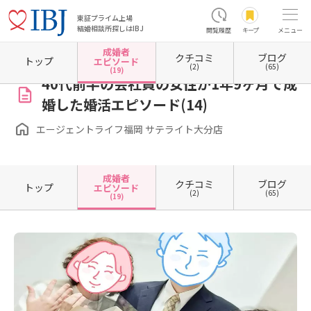
東証プライム上場
結婚相談所探しはIBJ
閲覧履歴
キープ
メニュー
成婚者
クチコミ
ブログ
ホーム
大分県の結婚相談所
大分県大分市
エージェントライフ福岡 サテライト大分店
トップ
エピソード
(2)
(65)
(19)
40代前半の会社員の女性が1年9ヶ月で成
婚した婚活エピソード(14)
エージェントライフ福岡 サテライト大分店
成婚者
クチコミ
ブログ
トップ
エピソード
(2)
(65)
(19)