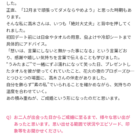
した。
正直、「12月まで頑張ってダメならやめよう」と思った時期もあ
ります。
そんな私に高木さんは、いつも「絶対大丈夫」と背中を押してく
れました。
初回デート前には日傘やタオルの用意、虫よけや冷却シートまで
具体的にアドバイス。
「想いは、言葉にしないと無かった事になる」という言葉どお
り、感謝や嬉しい気持ちを言葉で伝えることも学びました。
“うみたまご”で一緒にずぶ濡れになって笑った日、プレゼントし
たタオルを彼が使ってくれていたこと、花火の夜のプロポーズ――ひ
とつひとつの場面に、高木さんの伴走がありました。
自分を飾らず“素の私”でいられることを確かめながら、気持ちの
温度を合わせていく。
あの積み重ねが、ご成婚という形になったのだと思います。
お二人が出会った日からご成婚に至るまで、様々な思い出が
あったと思います。思い出せる範囲で状況やエピソード、印
象等をお聞かせください。