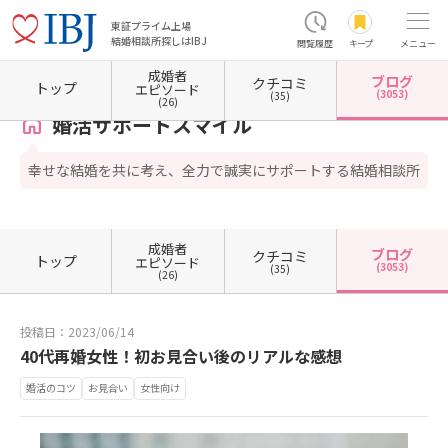
東証プライム上場
結婚相談所探しはIBJ
閲覧履歴
キープ
メニュー
成婚者
ブログ
クチコミ
ホーム
奈良県の結婚相談所
婚活サポートスマイル
カウンセラーブログ一覧
カウンセ
トップ
エピソード
(3053)
(35)
(26)
婚活サポートスマイル
幸せな結婚を共に考え、全力で誠実にサポートする結婚相談所
成婚者
ブログ
クチコミ
トップ
エピソード
(3053)
(35)
(26)
投稿日：2023/06/14
40代再婚女性！初お見合い後のリアルな感想
婚活のコツ
お見合い
女性向け