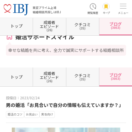
東証プライム上場
結婚相談所探しはIBJ
閲覧履歴
キープ
メニュー
成婚者
ブログ
クチコミ
ホーム
奈良県の結婚相談所
婚活サポートスマイル
カウンセラーブログ一覧
カウンセ
トップ
エピソード
(3053)
(35)
(26)
婚活サポートスマイル
幸せな結婚を共に考え、全力で誠実にサポートする結婚相談所
成婚者
ブログ
クチコミ
トップ
エピソード
(3053)
(35)
(26)
投稿日：2023/02/24
男の婚活「お見合いで自分の情報も伝えていますか？」
婚活のコツ
お見合い
男性向け