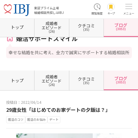
東証プライム上場
結婚相談所探しはIBJ
閲覧履歴
キープ
メニュー
成婚者
ブログ
クチコミ
ホーム
奈良県の結婚相談所
婚活サポートスマイル
カウンセラーブログ一覧
カウンセ
トップ
エピソード
(3053)
(35)
(26)
婚活サポートスマイル
幸せな結婚を共に考え、全力で誠実にサポートする結婚相談所
成婚者
ブログ
クチコミ
トップ
エピソード
(3053)
(35)
(26)
投稿日：2022/06/14
29歳女性「はじめてのお家デートの夕飯は？」
婚活のコツ
婚活のお悩み
デート