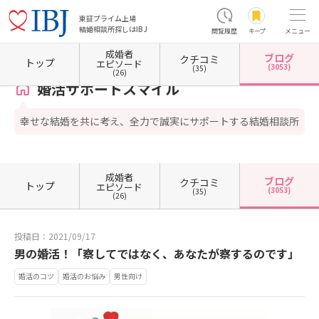
東証プライム上場
結婚相談所探しはIBJ
閲覧履歴
キープ
メニュー
成婚者
ブログ
クチコミ
ホーム
奈良県の結婚相談所
婚活サポートスマイル
カウンセラーブログ一覧
カウンセ
トップ
エピソード
(3053)
(35)
(26)
婚活サポートスマイル
幸せな結婚を共に考え、全力で誠実にサポートする結婚相談所
成婚者
ブログ
クチコミ
トップ
エピソード
(3053)
(35)
(26)
投稿日：2021/09/17
男の婚活！「察してではなく、あなたが察するのです」
婚活のコツ
婚活のお悩み
男性向け