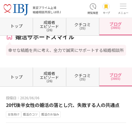
東証プライム上場
結婚相談所探しはIBJ
閲覧履歴
キープ
メニュー
成婚者
ブログ
クチコミ
ホーム
奈良県の結婚相談所
婚活サポートスマイル
カウンセラーブログ一覧
カウンセ
トップ
エピソード
(3055)
(35)
(26)
婚活サポートスマイル
幸せな結婚を共に考え、全力で誠実にサポートする結婚相談所
成婚者
ブログ
クチコミ
トップ
エピソード
(3055)
(35)
(26)
投稿日：2026/06/06
20代後半女性の婚活の落とし穴、失敗する人の共通点
女性向け
婚活のコツ
婚活のお悩み