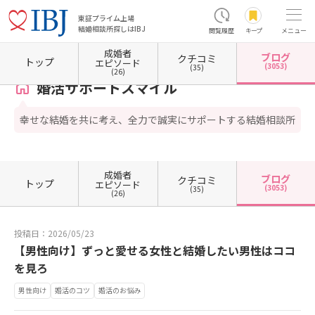
東証プライム上場
結婚相談所探しはIBJ
閲覧履歴
キープ
メニュー
成婚者
ブログ
クチコミ
ホーム
奈良県の結婚相談所
婚活サポートスマイル
カウンセラーブログ一覧
カウンセ
トップ
エピソード
(3053)
(35)
(26)
婚活サポートスマイル
幸せな結婚を共に考え、全力で誠実にサポートする結婚相談所
成婚者
ブログ
クチコミ
トップ
エピソード
(3053)
(35)
(26)
投稿日：2026/05/23
【男性向け】ずっと愛せる女性と結婚したい男性はココ
を見ろ
男性向け
婚活のコツ
婚活のお悩み