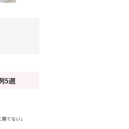
例5選
と勝てない」