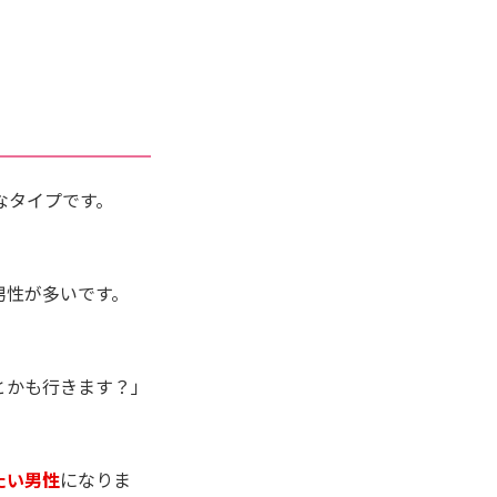
なタイプです。
男性が多いです。
。
とかも行きます？」
たい男性
になりま