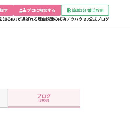
探す
プロに相談する
簡単1分 婚活診断
Jを知る
IBJが選ばれる理由
婚活の成功ノウハウ
IBJ公式ブログ
ブログ
(3053)