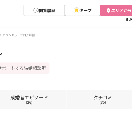
閲覧履歴
キープ
エリアから
IB
カウンセラーブログ詳細
ル
サポートする結婚相談所
成婚者
エピソード
クチコミ
(26)
(35)