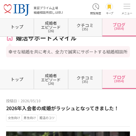
東証プライム上場
結婚相談所探しはIBJ
閲覧履歴
キープ
メニュー
成婚者
ブログ
クチコミ
ホーム
奈良県の結婚相談所
婚活サポートスマイル
カウンセラーブログ一覧
カウンセ
トップ
エピソード
(3054)
(35)
(26)
婚活サポートスマイル
幸せな結婚を共に考え、全力で誠実にサポートする結婚相談所
成婚者
ブログ
クチコミ
トップ
エピソード
(3054)
(35)
(26)
投稿日：2026/05/10
2026年入会者の成婚がラッシュとなってきました！
女性向け
男性向け
婚活のコツ