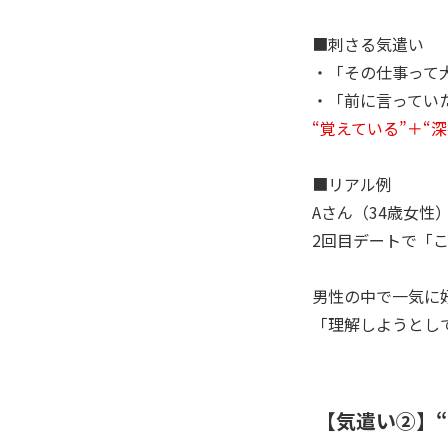
■刺さる気遣い
・「その仕事って
・「前に言ってい
“覚えている”＋“
■リアル例
Aさん（34歳女性
2回目デートで「
男性の中で一気に
「理解しようとし
【気遣い②】