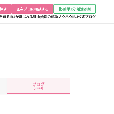
探す
プロに相談する
簡単1分 婚活診断
Jを知る
IBJが選ばれる理由
婚活の成功ノウハウ
IBJ公式ブログ
ブログ
(3053)