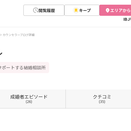
閲覧履歴
キープ
エリアから
IB
カウンセラーブログ詳細
ル
サポートする結婚相談所
成婚者
エピソード
クチコミ
(26)
(35)