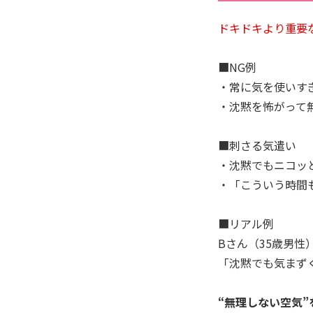
ドキドキより重要
■NG例
・常に気を使いす
・沈黙を怖がって
■刺さる気遣い
・沈黙でもニコッ
・「こういう時間
■リアル例
Bさん（35歳男性
「沈黙でも気まず
“無理しない空気