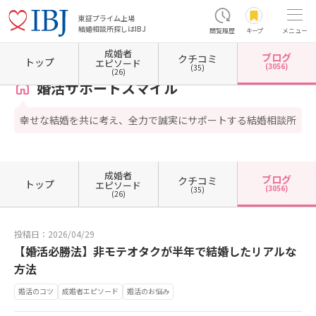
東証プライム上場
結婚相談所探しはIBJ
閲覧履歴
キープ
メニュー
成婚者
ブログ
クチコミ
ホーム
奈良県の結婚相談所
婚活サポートスマイル
カウンセラーブログ一覧
カウンセ
トップ
エピソード
(3056)
(35)
(26)
婚活サポートスマイル
幸せな結婚を共に考え、全力で誠実にサポートする結婚相談所
成婚者
ブログ
クチコミ
トップ
エピソード
(3056)
(35)
(26)
投稿日：2026/04/29
【婚活必勝法】非モテオタクが半年で結婚したリアルな
方法
婚活のコツ
成婚者エピソード
婚活のお悩み