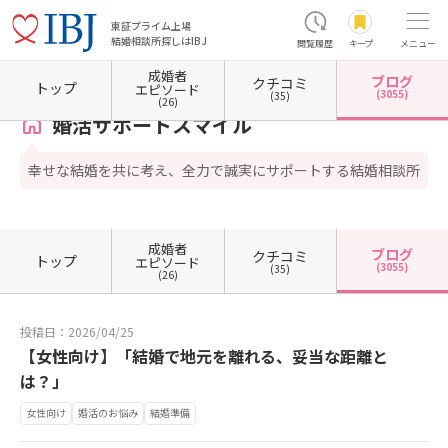
東証プライム上場
結婚相談所探しはIBJ
閲覧履歴
キープ
メニュー
成婚者
ブログ
クチコミ
ホーム
奈良県の結婚相談所
婚活サポートスマイル
カウンセラーブログ一覧
カウンセ
トップ
エピソード
(3055)
(35)
(26)
婚活サポートスマイル
幸せな結婚を共に考え、全力で誠実にサポートする結婚相談所
成婚者
ブログ
クチコミ
トップ
エピソード
(3055)
(35)
(26)
投稿日：2026/04/25
【女性向け】「結婚で地元を離れる、妥当な距離と
は？」
女性向け
婚活のお悩み
結婚準備