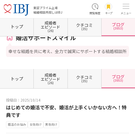
東証プライム上場
結婚相談所探しはIBJ
閲覧履歴
キープ
メニュー
成婚者
ブログ
クチコミ
ホーム
奈良県の結婚相談所
婚活サポートスマイル
カウンセラーブログ一覧
カウンセ
トップ
エピソード
(3053)
(35)
(26)
婚活サポートスマイル
幸せな結婚を共に考え、全力で誠実にサポートする結婚相談所
成婚者
ブログ
クチコミ
トップ
エピソード
(3053)
(35)
(26)
投稿日：2025/10/14
はじめての婚活で不安、婚活が上手くいかない方へ！特
典です
婚活のお悩み
女性向け
男性向け