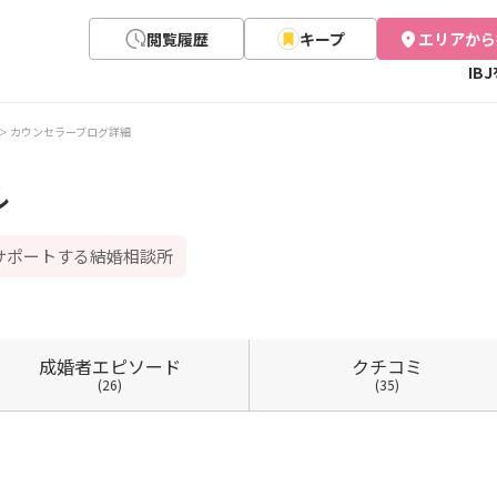
閲覧履歴
キープ
エリアから
IB
カウンセラーブログ詳細
ル
サポートする結婚相談所
成婚者
エピソード
クチコミ
(26)
(35)