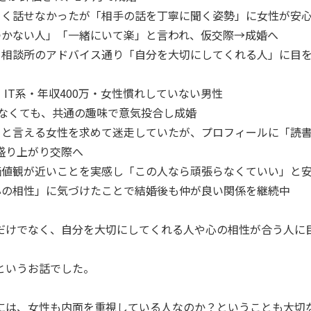
うまく話せなかったが「相手の話を丁寧に聞く姿勢」に女性が安
をつかない人」「一緒にいて楽」と言われ、仮交際→成婚へ
め、相談所のアドバイス通り「自分を大切にしてくれる人」に目
歳、IT系・年収400万・女性慣れしていない男性
がなくても、共通の趣味で意気投合し成婚
プ」と言える女性を求めて迷走していたが、プロフィールに「読
盛り上がり交際へ
ら価値観が近いことを実感し「この人なら頑張らなくていい」と
「心の相性」に気づけたことで結婚後も仲が良い関係を継続中
だけでなく、自分を大切にしてくれる人や心の相性が合う人に
というお話でした。
には、女性も内面を重視している人なのか？ということも大切