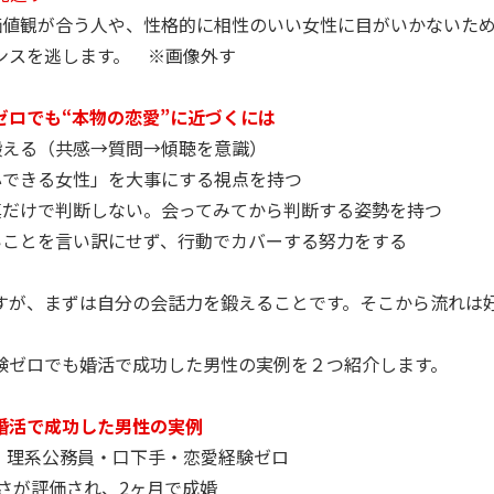
も価値観が合う人や、性格的に相性のいい女性に目がいかないた
ンスを逃します。 ※画像外す
ゼロでも“本物の恋愛”に近づくには
を鍛える（共感→質問→傾聴を意識）
安心できる女性」を大事にする視点を持つ
写真だけで判断しない。会ってみてから判断する姿勢を持つ
ないことを言い訳にせず、行動でカバーする努力をする
すが、まずは自分の会話力を鍛えることです。そこから流れは
験ゼロでも婚活で成功した男性の実例を２つ紹介します。
婚活で成功した男性の実例
歳、理系公務員・口下手・恋愛経験ゼロ
実さが評価され、2ヶ月で成婚