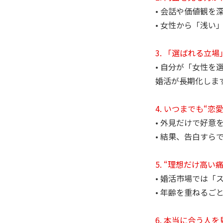
• 会話や価値観
• 女性から「浅
3. 「選ばれる立
• 自分が「女性
婚活が長期化しま
4. いつまでも“
• 外見だけで好
• 結果、告白す
5. “理想だけ高
• 婚活市場では
• 年齢を重ねるご
6. 本当に合う人