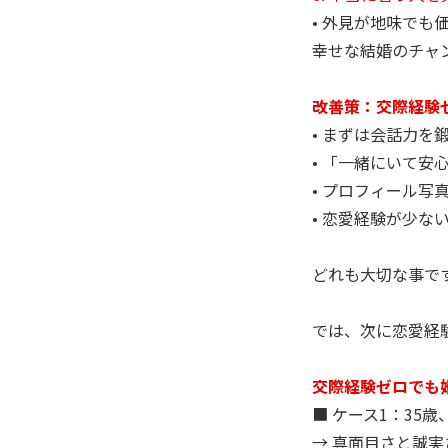
• 外見が地味で
幸せな結婚のチャ
改善策：交際経験
• まずは会話力
• 「一緒にいて
• プロフィール
• 恋愛経験が少
どれも大切な事で
では、次に恋愛経
交際経験ゼロでも
■ ケース1：35
→ 真面目さと誠