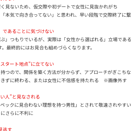
を深く見ないため、仮交際や初デートで女性に見抜かれがち
い」「本気で向き合ってない」と思われ、早い段階で交際終了
場」であることに気づけない
を選ぶ」つもりでいるが、実際は「女性から選ばれる」立場であ
す。最終的にはお見合も組めづらくなります。
恋愛スタート地点”に立てない
意を持つので、関係を築く方法が分からず、アプローチがぎこち
らできずに終わる、または女性に不信感を持たれる ※画像外す
い痛い人”と見なされる
「スペックに見合わない理想を持つ男性」とされて敬遠されやす
とにさらに不利に
を見逃す