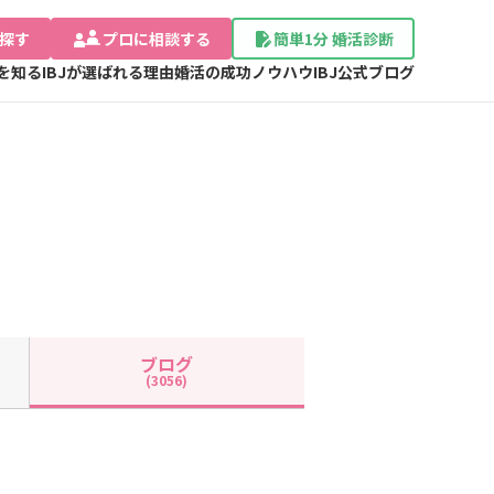
探す
プロに相談する
簡単1分 婚活診断
Jを知る
IBJが選ばれる理由
婚活の成功ノウハウ
IBJ公式ブログ
ブログ
(3056)