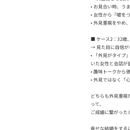
• お見合い時、
• 女性から「嘘
• 外見重視をや
■ ケース2：32
→ 見た目に自信
• 「外見がタイ
いた女性と会話が
• 趣味トークか
• 外見ではなく
どちらも外見重視
って、
ご成婚に繋がった
幸せな結婚をする