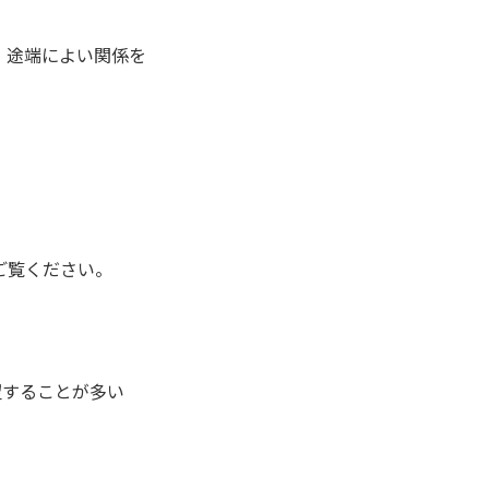
、途端によい関係を
ご覧ください。
望することが多い