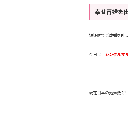
幸せ再婚を
短期間でご成婚を叶
今日は
「
シングルマ
現在日本の婚姻数と