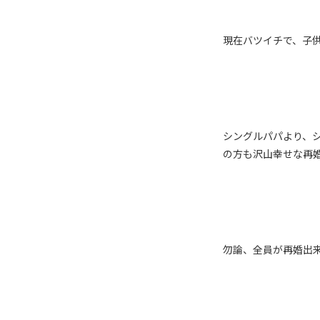
現在バツイチで、子
シングルパパより、
の方も沢山幸せな再
勿論、全員が再婚出