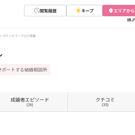
閲覧履歴
キープ
エリアから
IB
カウンセラーブログ詳細
ル
サポートする結婚相談所
成婚者
エピソード
クチコミ
(26)
(35)