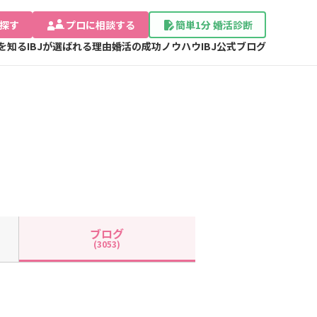
探す
プロに相談する
簡単1分 婚活診断
Jを知る
IBJが選ばれる理由
婚活の成功ノウハウ
IBJ公式ブログ
ブログ
(3053)