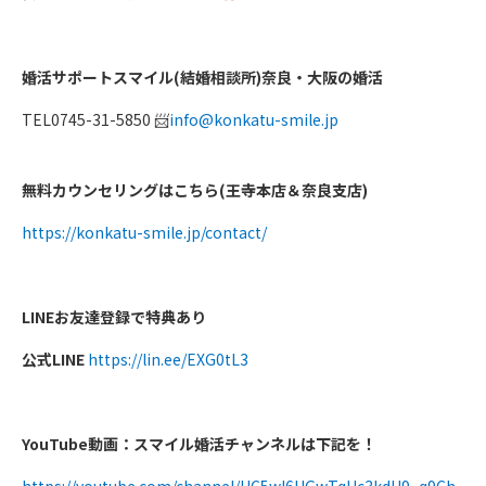
婚活サポートスマイル
(
結婚相談所
)
奈良・大阪の婚活
TEL0745-31-5850
info@konkatu-smile.jp
📨
無料カウンセリングはこちら
(
王寺本店＆奈良支店
)
https://konkatu-smile.jp/contact/
LINE
お友達登録で特典あり
公式
LINE
https://lin.ee/EXG0tL3
YouTube
動画：スマイル婚活チャンネルは下記を！
https://youtube.com/channel/UC5wl6UGwTqHc3kdU9_q9Ch