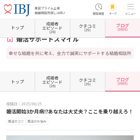
東証プライム上場
結婚相談所探しはIBJ
閲覧履歴
キープ
メニュー
成婚者
ブログ
クチコミ
ホーム
奈良県の結婚相談所
婚活サポートスマイル
カウンセラーブログ一覧
カウンセ
トップ
エピソード
(3055)
(35)
(26)
婚活サポートスマイル
幸せな結婚を共に考え、全力で誠実にサポートする結婚相談所
成婚者
ブログ
クチコミ
トップ
エピソード
(3055)
(35)
(26)
投稿日：2025/06/25
婚活開始3か月病⁉あなたは大丈夫？ここを乗り越えろ！
婚活のコツ
婚活のお悩み