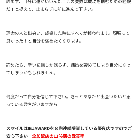
諦めず、自分は運がいいんだ！この失敗は成功を掴むための経験
だ！と捉えて、止まらずに前に進んで下さい。
運命の人と出会い、成婚した時にすべてが報われます。頑張って
良かった！と自分を褒めたくなります。
諦めたら、辛い記憶しか残らず、結婚を諦めてしまう自分になっ
てしまうかもしれません。
何度だって自分を信じて下さい。きっとあなたと出会いたいと思
っている男性がいますから
スマイルは
IBJAWARD
を８期連続受賞している優良店ですのでご
安心下さい。
全加盟店の
11
％弱の受賞率