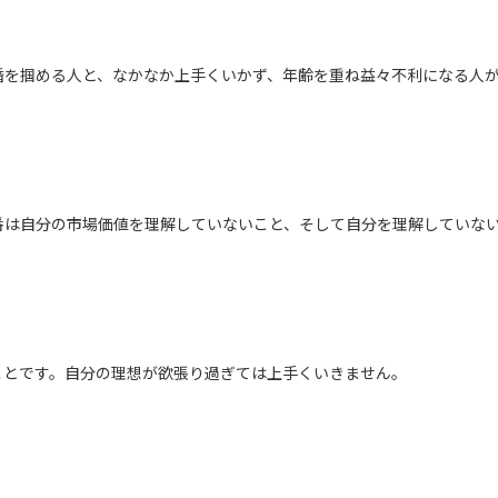
婚を掴める人と、なかなか上手くいかず、年齢を重ね益々不利になる人
番は自分の市場価値を理解していないこと、そして自分を理解していな
ことです。自分の理想が欲張り過ぎては上手くいきません。