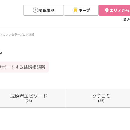
閲覧履歴
キープ
エリアから
IB
カウンセラーブログ詳細
ル
サポートする結婚相談所
成婚者
エピソード
クチコミ
(26)
(35)