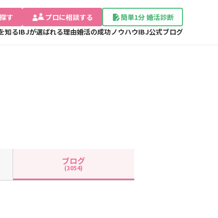
探す
プロに相談する
簡単1分 婚活診断
Jを知る
IBJが選ばれる理由
婚活の成功ノウハウ
IBJ公式ブログ
ブログ
(3054)