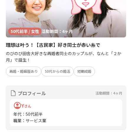
50代前半 / 女性
活動期間：4ヶ月
理想は叶う！【古民家】好き同士が赤い糸で
のびのび田舎大好きな再婚者同士のカップルが、なんと「２か
月」で誕生！
再婚・婚姻歴あり
50代からの婚活
短期成婚
プロフィール
活動期間：4ヶ月
Y
さん
年代
：
50代前半
職業
：
サービス業