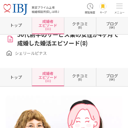
東証プライム上場
結婚相談所探しはIBJ
閲覧履歴
キープ
メニュー
成婚者
クチコミ
ブログ
ホーム
長野県の結婚相談所
長野県佐久市
シェリールピナス
成婚者エピソード一覧
トップ
エピソード
(8)
(64)
(11)
50代前半のサービス業の女性が4ヶ月で
成婚した婚活エピソード(8)
シェリールピナス
成婚者
クチコミ
ブログ
トップ
エピソード
(8)
(64)
(11)