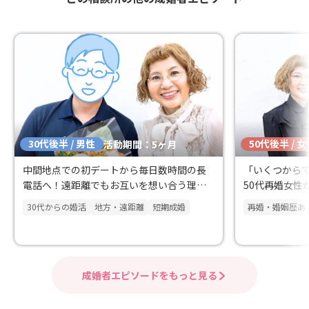
30代後半 / 男性
50代後半 / 
活動期間：5ヶ月
中間地点での初デートから毎日数時間の長
「いくつから
電話へ！遠距離でもお互いを想い合う理想
50代再婚女性
のパートナー
30代からの婚活
地方・遠距離
短期成婚
再婚・婚姻歴あ
成婚者エピソードをもっと見る