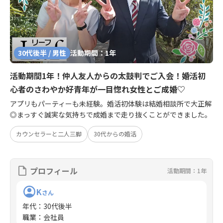
30代後半 / 男性
活動期間：1年
活動期間1年！仲人友人からの太鼓判でご入会！婚活初
心者のさわやか好青年が一目惚れ女性とご成婚♡
アプリもパーティーも未経験。婚活初体験は結婚相談所で大正解
◎まっすぐ誠実な気持ちで成婚まで走り抜くことができました。
カウンセラーと二人三脚
30代からの婚活
プロフィール
活動期間：1年
K
さん
年代
：
30代後半
職業
：
会社員