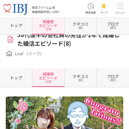
東証プライム上場
結婚相談所探しはIBJ
閲覧履歴
キープ
メニュー
成婚者
クチコミ
ブログ
ホーム
長野県の結婚相談所
長野県飯田市
Leaf （リーフ）
成婚者エピソード一覧
トップ
エピソード
(0)
(67)
(18)
30代後半の会社員の男性が1年で成婚し
た婚活エピソード(8)
Leaf （リーフ）
成婚者
クチコミ
ブログ
トップ
エピソード
(0)
(67)
(18)