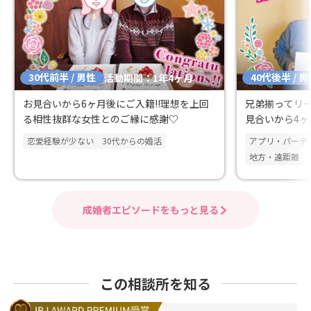
30代前半 / 男性
40代後半 / 
活動期間：1年4ヶ月
お見合いから6ヶ月後にご入籍!!理想を上回
兄弟揃ってリー
る相性抜群な女性とのご縁に感謝♡
見合いから4
恋愛経験が少ない
30代からの婚活
アプリ・パーテ
地方・遠距離
成婚者エピソードをもっと見る
この相談所を知る