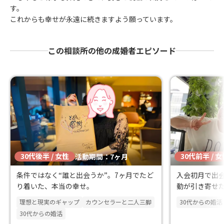
す。
これからも幸せが永遠に続きますよう願っています。
この相談所の他の成婚者エピソード
30代後半 / 女性
30代前半 / 
活動期間：7ヶ月
条件ではなく“誰と出会うか”。7ヶ月でたど
入会初月で出会
り着いた、本当の幸せ。
動が引き寄せ
リー。
理想と現実のギャップ
カウンセラーと二人三脚
30代からの婚活
30代からの婚活