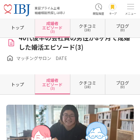
東証プライム上場
結婚相談所探しはIBJ
閲覧履歴
キープ
メニュー
成婚者
クチコミ
ブログ
ホーム
宮崎県の結婚相談所
宮崎県宮崎市
マッチングサロン DATE
成婚者エピソー
トップ
エピソード
(18)
(0)
(3)
40代後半の会社員の男性が8ヶ月で成婚
した婚活エピソード(3)
マッチングサロン DATE
成婚者
クチコミ
ブログ
トップ
エピソード
(18)
(0)
(3)