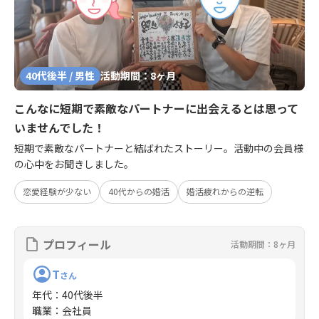
40代後半 / 男性
活動期間：8ヶ月
こんなに短期で素敵なパートナーに出会えるとは思って
いませんでした！
短期で素敵なパートナーと結ばれたストーリー。活動中の会員様
の心中をお聞きしました。
恋愛経験が少ない
40代からの婚活
婚活疲れからの逆転
プロフィール
活動期間：8ヶ月
T
さん
年代
：
40代後半
職業
：
会社員