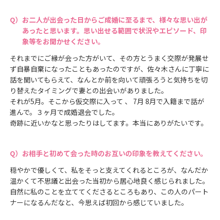
お二人が出会った日からご成婚に至るまで、様々な思い出が
あったと思います。思い出せる範囲で状況やエピソード、印
象等をお聞かせください。
それまでにご縁が会った方がいて、その方とうまく交際が発展せ
ず自暴自棄になったこともあったのですが、佐々木さんに丁寧に
話を聞いてもらえて、なんとか前を向いて頑張ろうと気持ちを切
り替えたタイミングで妻との出会いがありました。
それが5月。そこから仮交際に入って 、 7月 8月で入籍まで話が
進んで。３ヶ月で成婚退会でした。
奇跡に近いかなと思ったりはしてます。本当にありがたいです。
お相手と初めて会った時のお互いの印象を教えてください。
穏やかで優しくて、私をそっと支えてくれるところが、なんだか
温かくて不思議と出会った当初から居心地良く感じられました。
自然に私のことを立ててくださるところもあり、この人のパート
ナーになるんだなと、今思えば初回から感じていました。