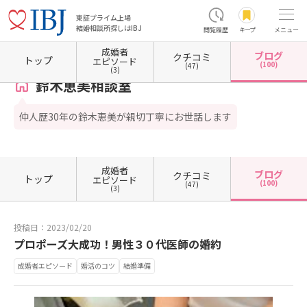
東証プライム上場
結婚相談所探しはIBJ
閲覧履歴
キープ
メニュー
成婚者
ブログ
クチコミ
ホーム
宮城県の結婚相談所
宮城県仙台市
鈴木恵美相談室
カウンセラーブログ一覧
トップ
エピソード
(100)
(47)
(3)
鈴木恵美相談室
仲人歴30年の鈴木恵美が親切丁寧にお世話します
成婚者
ブログ
クチコミ
トップ
エピソード
(100)
(47)
(3)
投稿日：2023/02/20
プロポーズ大成功！男性３０代医師の婚約
成婚者エピソード
婚活のコツ
結婚準備