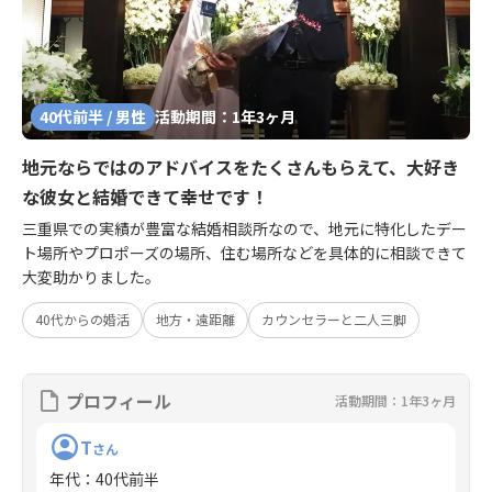
40代前半 / 男性
活動期間：1年3ヶ月
地元ならではのアドバイスをたくさんもらえて、大好き
な彼女と結婚できて幸せです！
三重県での実績が豊富な結婚相談所なので、地元に特化したデー
ト場所やプロポーズの場所、住む場所などを具体的に相談できて
大変助かりました。
40代からの婚活
地方・遠距離
カウンセラーと二人三脚
プロフィール
活動期間：1年3ヶ月
T
さん
年代
：
40代前半