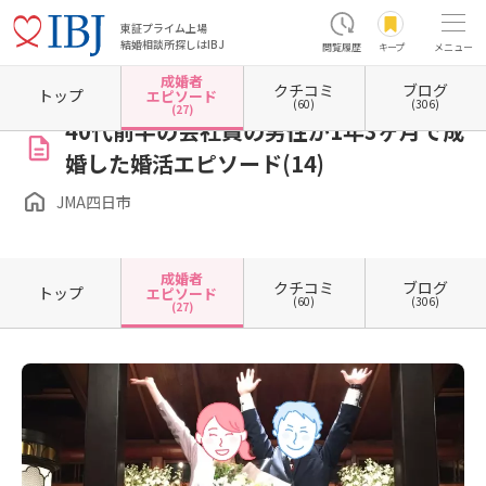
東証プライム上場
結婚相談所探しはIBJ
閲覧履歴
キープ
メニュー
成婚者
クチコミ
ブログ
ホーム
三重県の結婚相談所
三重県四日市市
JMA四日市
成婚者エピソード一覧
成
トップ
エピソード
(60)
(306)
(27)
40代前半の会社員の男性が1年3ヶ月で成
婚した婚活エピソード(14)
JMA四日市
成婚者
クチコミ
ブログ
トップ
エピソード
(60)
(306)
(27)