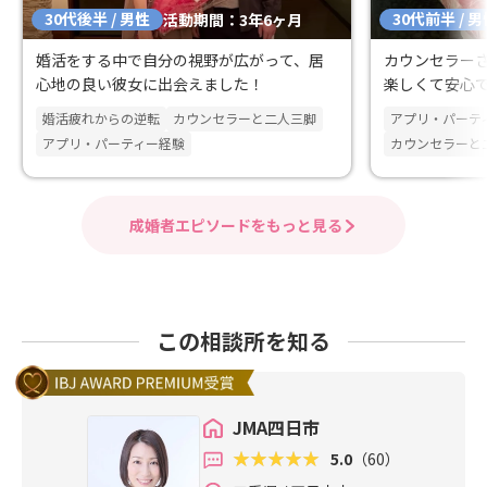
30代後半 / 男性
30代前半 / 
活動期間：3年6ヶ月
婚活をする中で自分の視野が広がって、居
カウンセラー
心地の良い彼女に出会えました！
楽しくて安心
できました。
婚活疲れからの逆転
カウンセラーと二人三脚
アプリ・パーテ
アプリ・パーティー経験
カウンセラーと
成婚者エピソードをもっと見る
この相談所を知る
JMA四日市
5.0
（60）