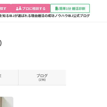
探す
プロに相談する
簡単1分 婚活診断
Jを知る
IBJが選ばれる理由
婚活の成功ノウハウ
IBJ公式ブログ
)
ミ
ブログ
(196)