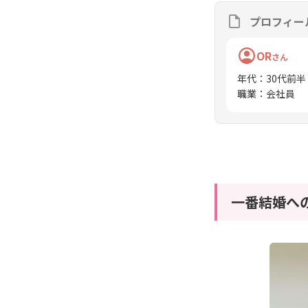
プロフィー
OR
さん
年代
：
30代前半
職業
：
会社員
一番結婚へ