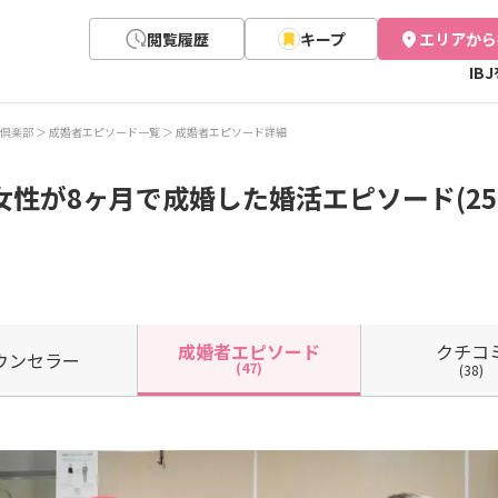
閲覧履歴
キープ
エリアから
IB
倶楽部
成婚者エピソード一覧
成婚者エピソード詳細
女性が8ヶ月で成婚した婚活エピソード(25
クチコ
成婚者
エピソード
ウン
セラー
(47)
(38)