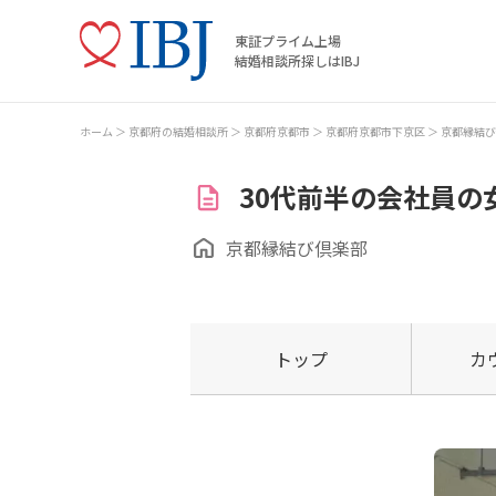
東証プライム上場
結婚相談所探しはIBJ
ホーム
京都府の結婚相談所
京都府京都市
京都府京都市下京区
京都縁結び
30代前半の会社員の
京都縁結び倶楽部
トップ
カ