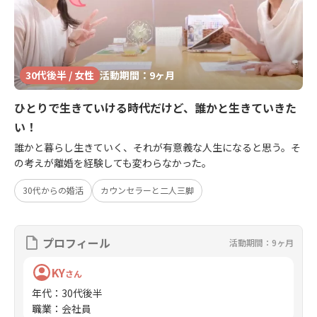
30代後半 / 女性
活動期間：9ヶ月
ひとりで生きていける時代だけど、誰かと生きていきた
い！
誰かと暮らし生きていく、それが有意義な人生になると思う。そ
の考えが離婚を経験しても変わらなかった。
30代からの婚活
カウンセラーと二人三脚
プロフィール
活動期間：9ヶ月
KY
さん
年代
：
30代後半
職業
：
会社員