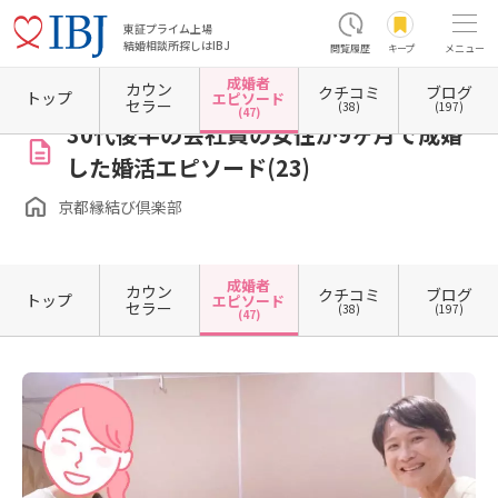
東証プライム上場
結婚相談所探しはIBJ
閲覧履歴
キープ
メニュー
成婚者
カウン
クチコミ
ブログ
ホーム
京都府の結婚相談所
京都府京都市
京都府京都市下京区
京都縁結び倶楽部
トップ
エピソード
セラー
(38)
(197)
(47)
30代後半の会社員の女性が9ヶ月で成婚
した婚活エピソード(23)
京都縁結び倶楽部
成婚者
カウン
クチコミ
ブログ
トップ
エピソード
セラー
(38)
(197)
(47)