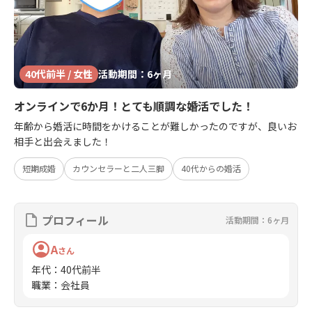
40代前半 / 女性
活動期間：6ヶ月
オンラインで6か月！とても順調な婚活でした！
年齢から婚活に時間をかけることが難しかったのですが、良いお
相手と出会えました！
短期成婚
カウンセラーと二人三脚
40代からの婚活
プロフィール
活動期間：6ヶ月
A
さん
年代
：
40代前半
職業
：
会社員