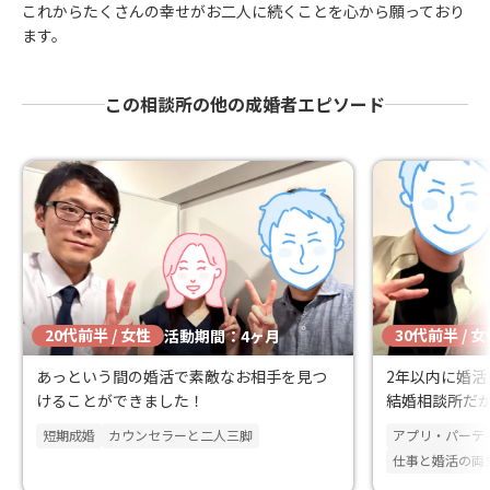
これからたくさんの幸せがお二人に続くことを心から願っており
ます。
この相談所の他の成婚者エピソード
20代前半 / 女性
30代前半 / 
活動期間：4ヶ月
あっという間の婚活で素敵なお相手を見つ
2年以内に婚
けることができました！
結婚相談所だ
短期成婚
カウンセラーと二人三脚
アプリ・パーテ
仕事と婚活の両