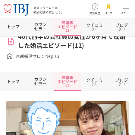
東証プライム上場
結婚相談所探しはIBJ
閲覧履歴
キープ
メニュー
成婚者
カウン
クチコミ
ブログ
ホーム
京都府の結婚相談所
京都府京都市
京都府京都市中京区
京都婚活サロンNepis
トップ
エピソード
セラー
(49)
(40)
(29)
40代前半の会社員の女性が6ヶ月で成婚
した婚活エピソード(12)
京都婚活サロンNepisu
成婚者
カウン
クチコミ
ブログ
トップ
エピソード
セラー
(49)
(40)
(29)