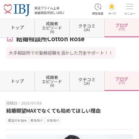
東証プライム上場
結婚相談所探しはIBJ
閲覧履歴
キープ
メニュー
成婚者
ブログ
クチコミ
ホーム
神奈川県の結婚相談所
神奈川県横浜市
神奈川県横浜市戸塚区
結婚相談所Cotton
トップ
エピソード
(77)
(24)
(6)
結婚相談所Cotton Rose
大手相談所での勤務経験を活かした万全サポート！！
成婚者
ブログ
クチコミ
トップ
エピソード
(77)
(24)
(6)
投稿日：2025/07/03
結婚願望MAXでなくても始めてほしい理由
婚活のお悩み
男性向け
女性向け