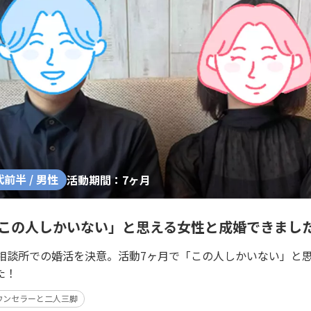
代前半 / 男性
活動期間：7ヶ月
「この人しかいない」と思える女性と成婚できまし
婚相談所での婚活を決意。活動7ヶ月で「この人しかいない」と
た！
ウンセラーと二人三脚