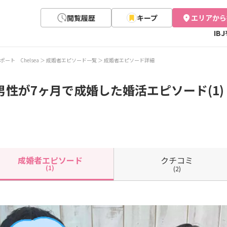
閲覧履歴
キープ
エリアから
IB
ポート Chelsea
成婚者エピソード一覧
成婚者エピソード詳細
男性が7ヶ月で成婚した婚活エピソード(1)
クチコミ
成婚者
エピソード
(1)
(2)