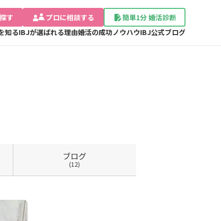
探す
プロに相談する
簡単1分 婚活診断
Jを知る
IBJが選ばれる理由
婚活の成功ノウハウ
IBJ公式ブログ
ブログ
(12)