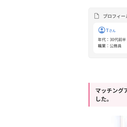
プロフィー
T
さん
年代
：
30代前半
職業
：
公務員
マッチング
した。