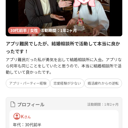
30代前半 / 女性
活動期間：1年2ヶ月
アプリ難民でしたが、結婚相談所で活動して本当に良か
ったです！
アプリ難民だった私が勇気を出して結婚相談所に入会。アプリな
ら何年も同じことをしていたと思うので、本当に結婚相談所で活
動していて良かったです。
アプリ・パーティー経験
恋愛経験が少ない
婚活疲れからの逆転
プロフィール
活動期間：1年2ヶ月
K
さん
年代
：
30代前半