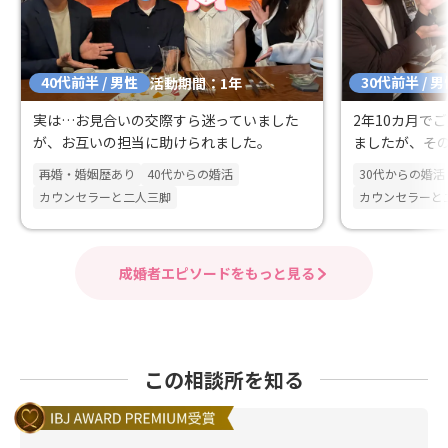
40代前半 / 男性
30代前半 / 
活動期間：1年
実は…お見合いの交際すら迷っていました
2年10カ月で
が、お互いの担当に助けられました。
ましたが、そ
ました！
再婚・婚姻歴あり
40代からの婚活
30代からの婚活
カウンセラーと二人三脚
カウンセラーと
成婚者エピソードをもっと見る
この相談所を知る