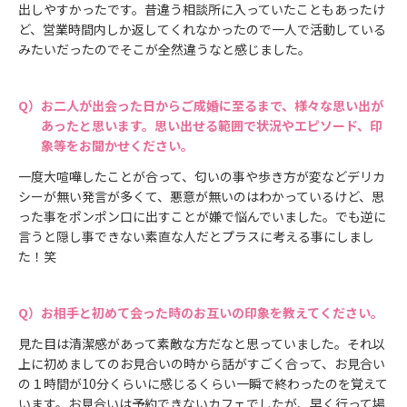
出しやすかったです。昔違う相談所に入っていたこともあったけ
ど、営業時間内しか返してくれなかったので一人で活動している
みたいだったのでそこが全然違うなと感じました。
お二人が出会った日からご成婚に至るまで、様々な思い出が
あったと思います。思い出せる範囲で状況やエピソード、印
象等をお聞かせください。
一度大喧嘩したことが合って、匂いの事や歩き方が変などデリカ
シーが無い発言が多くて、悪意が無いのはわかっているけど、思
った事をポンポン口に出すことが嫌で悩んでいました。でも逆に
言うと隠し事できない素直な人だとプラスに考える事にしまし
た！笑
お相手と初めて会った時のお互いの印象を教えてください。
見た目は清潔感があって素敵な方だなと思っていました。それ以
上に初めましてのお見合いの時から話がすごく合って、お見合い
の１時間が10分くらいに感じるくらい一瞬で終わったのを覚えて
います。お見合いは予約できないカフェでしたが、早く行って場