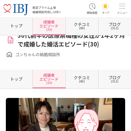
東証プライム上場
結婚相談所探しはIBJ
閲覧履歴
キープ
メニュー
成婚者
クチコミ
ブログ
ホーム
兵庫県の結婚相談所
兵庫県明石市
ゴンちゃんの結婚相談所
成婚者エピソード
トップ
エピソード
(60)
(312)
(33)
30代前半の医療系職種の女性が1年2ヶ月
で成婚した婚活エピソード(30)
ゴンちゃんの結婚相談所
成婚者
クチコミ
ブログ
トップ
エピソード
(60)
(312)
(33)