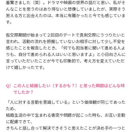
番驚きました（笑）。ドラマや映画の世界の話だと思い、私がそ
んなことを思うのはあり得ないと想像していましたが、実際そう
思える方と出会えたのは、本当に有難かったと今でも感じていま
す。
仮交際期間が始まって２回目のデートで真剣交際にうつりたいと
言われ、活動の流れを把握していないお相手に対して少し不安を
感じたことを報告したとき、「何でも担当者に聞いて進める人よ
りも、自分で進められる人はいいと思いますよ」と小日向さんに
言っていただいたことが今でも印象的で、考え方を変えていただ
けて嬉しかったです。
この人と結婚したい（するかも？）と思った瞬間はどんな時
でしたか？
「人に対する言動を意識している」という価値観が同じであった
ため、
結婚生活の中で生まれる衝突や問題が起こった時も、お互い言動
に配慮できて、
きちんと話し合って解決できそうと思えたことが決め手の一つと