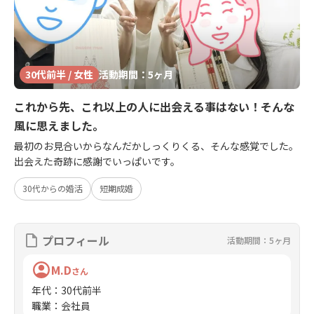
30代前半 / 女性
活動期間：5ヶ月
これから先、これ以上の人に出会える事はない！そんな
風に思えました。
最初のお見合いからなんだかしっくりくる、そんな感覚でした。
出会えた奇跡に感謝でいっぱいです。
30代からの婚活
短期成婚
プロフィール
活動期間：5ヶ月
M.D
さん
年代
：
30代前半
職業
：
会社員