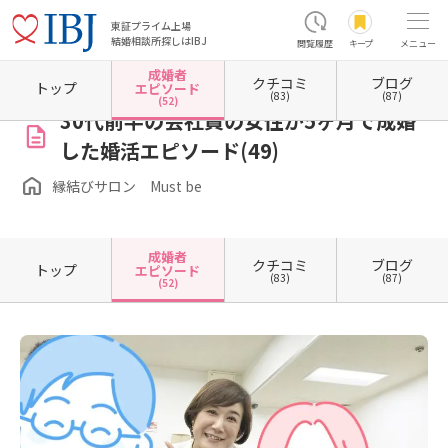
東証プライム上場
結婚相談所探しはIBJ
閲覧履歴
キープ
メニュー
成婚者
クチコミ
ブログ
ホーム
兵庫県の結婚相談所
兵庫県西宮市
縁結びサロン Must be
成婚者エピソード
トップ
エピソード
(83)
(87)
(52)
30代前半の会社員の女性が5ヶ月で成婚
した婚活エピソード(49)
縁結びサロン Must be
成婚者
クチコミ
ブログ
トップ
エピソード
(83)
(87)
(52)