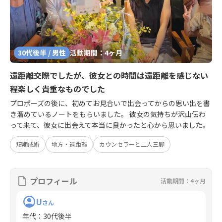
30代後半 / 男性
活動期間：4ヶ月
遠距離交際でしたが、彼女との時間は遠距離を感じない
程楽しく貴重なものでした
プロポーズの後に、初めてお見合いで出会ってからの思い出を書
き溜めているノートをもらいました。 彼女の気持ちが沢山伝わ
って来て、彼女に出会えて本当に良かったと心から思いました。
短期成婚
地方・遠距離
カウンセラーと二人三脚
プロフィール
活動期間：4ヶ月
U
さん
年代
：
30代後半