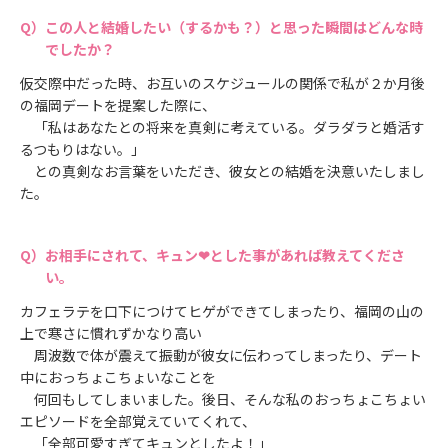
この人と結婚したい（するかも？）と思った瞬間はどんな時
でしたか？
仮交際中だった時、お互いのスケジュールの関係で私が２か月後
の福岡デートを提案した際に、
「私はあなたとの将来を真剣に考えている。ダラダラと婚活す
るつもりはない。」
との真剣なお言葉をいただき、彼女との結婚を決意いたしまし
た。
お相手にされて、キュン❤とした事があれば教えてくださ
い。
カフェラテを口下につけてヒゲができてしまったり、福岡の山の
上で寒さに慣れずかなり高い
周波数で体が震えて振動が彼女に伝わってしまったり、デート
中におっちょこちょいなことを
何回もしてしまいました。後日、そんな私のおっちょこちょい
エピソードを全部覚えていてくれて、
「全部可愛すぎてキュンとしたよ！」