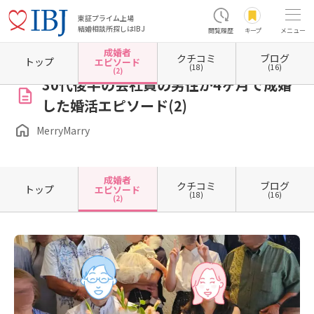
東証プライム上場
結婚相談所探しはIBJ
閲覧履歴
キープ
メニュー
成婚者
クチコミ
ブログ
ホーム
兵庫県の結婚相談所
兵庫県三田市
MerryMarry
成婚者エピソード一覧
成婚
トップ
エピソード
(18)
(16)
(2)
30代後半の会社員の男性が4ヶ月で成婚
した婚活エピソード(2)
MerryMarry
成婚者
クチコミ
ブログ
トップ
エピソード
(18)
(16)
(2)