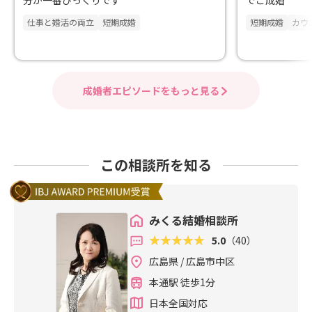
分が一番びっくりです
でご成婚
仕事と婚活の両立
短期成婚
短期成婚
カウ
成婚者エピソードをもっと見る
この相談所を知る
みくる結婚相談所
5.0
（40）
広島県 / 広島市中区
本通駅 徒歩1分
日本全国対応