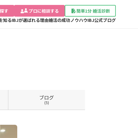
探す
プロに相談する
簡単1分 婚活診断
Jを知る
IBJが選ばれる理由
婚活の成功ノウハウ
IBJ公式ブログ
ブログ
(5)