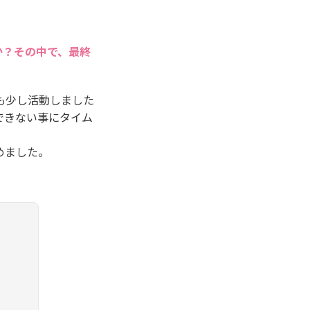
か？その中で、最終
も少し活動しました
できない事にタイム
めました。