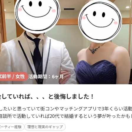
代前半 / 女性
活動期間：6ヶ月
会していれば、、、と後悔しました！
婚したいと思っていて街コンやマッチングアプリで3年くらい活動
相談所で活動していれば20代で結婚するという夢が叶ったかも
パーティー経験
理想と現実のギャップ