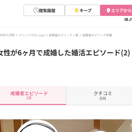
閲覧履歴
キープ
エリアから
IB
中区大手町
マリッジサロンjuju
成婚者エピソード一覧
成婚者エピソード詳細
女性が6ヶ月で成婚した婚活エピソード(2)
クチコミ
成婚者
エピソード
(2)
(10)