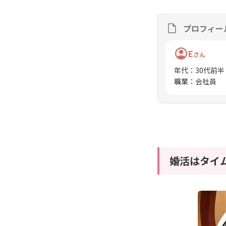
プロフィー
E
さん
年代
：
30代前半
職業
：
会社員
婚活はタイ