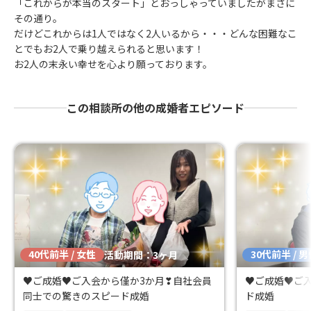
「これからが本当のスタート」とおっしゃっていましたがまさに
その通り。
だけどこれからは1人ではなく2人いるから・・・どんな困難なこ
とでもお2人で乗り越えられると思います！
お2人の末永い幸せを心より願っております。
この相談所の他の成婚者エピソード
40代前半 / 女性
30代前半 / 
活動期間：3ヶ月
♥ご成婚♥ご入会から僅か3か月❣自社会員
♥ご成婚♥ご
同士での驚きのスピード成婚
ド成婚