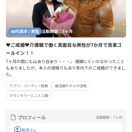
40代前半 / 男性
活動期間：7ヶ月
♥ご成婚♥介護職で働く真面目な男性が7か月で見事ゴ
ールイン！！
7ヶ月の間にも山あり谷あり・・・。 順調にといかなかったこと
もありましたが、本人の頑張りもあり年内でのご成婚ができまし
た。
アプリ・パーティー経験
婚活疲れからの逆転
カウンセラーと二人三脚
プロフィール
活動期間：7ヶ月
N.K
さん