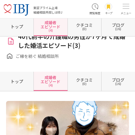
東証プライム上場
結婚相談所探しはIBJ
閲覧履歴
キープ
メニュー
成婚者
クチコミ
ブログ
ホーム
広島県の結婚相談所
広島県広島市
広島県広島市西区
ご縁を紡ぐ 結婚相談所
トップ
エピソード
(0)
(16)
(4)
40代前半の介護職の男性が7ヶ月で成婚
した婚活エピソード(3)
ご縁を紡ぐ 結婚相談所
成婚者
クチコミ
ブログ
トップ
エピソード
(0)
(16)
(4)