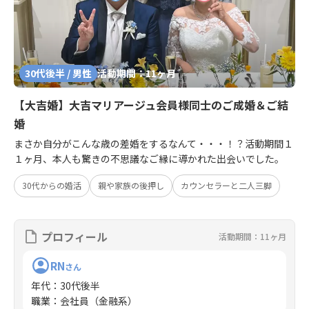
30代後半 / 男性
活動期間：11ヶ月
【大吉婚】大吉マリアージュ会員様同士のご成婚＆ご結
婚
まさか自分がこんな歳の差婚をするなんて・・・！？活動期間１
１ヶ月、本人も驚きの不思議なご縁に導かれた出会いでした。
30代からの婚活
親や家族の後押し
カウンセラーと二人三脚
プロフィール
活動期間：11ヶ月
RN
さん
年代
：
30代後半
職業
：
会社員（金融系）