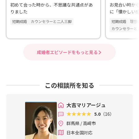
初めて会った時から、不思議な共通点があ
お見合い時か
りました
に「懐かしい
短期成婚
カウンセラーと二人三脚
短期成婚
理想
カウンセラーと
成婚者エピソードをもっと見る
この相談所を知る
大吉マリアージュ
5.0
（16）
群馬県 / 高崎市
日本全国対応