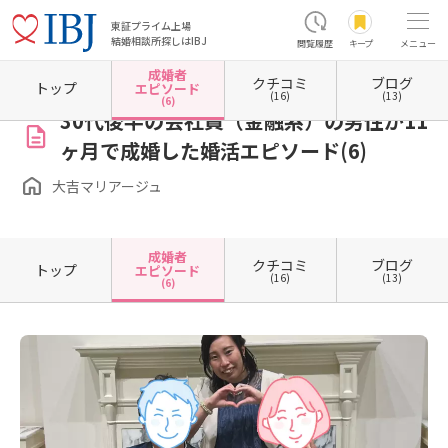
東証プライム上場
結婚相談所探しはIBJ
閲覧履歴
キープ
メニュー
成婚者
クチコミ
ブログ
ホーム
群馬県の結婚相談所
群馬県高崎市
大吉マリアージュ
成婚者エピソード一覧
トップ
エピソード
(16)
(13)
(6)
30代後半の会社員（金融系）の男性が11
ヶ月で成婚した婚活エピソード(6)
大吉マリアージュ
成婚者
クチコミ
ブログ
トップ
エピソード
(16)
(13)
(6)