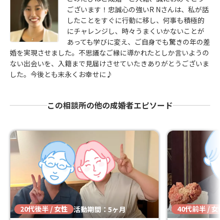
ございます！忠誠心の強いR Nさんは、私が話
したことをすぐに行動に移し、何事も積極的
にチャレンジし、時々うまくいかないことが
あっても学びに変え、ご自身でも驚きの年の差
婚を実現させました。不思議なご縁に導かれたとしか言いようの
ない出会いを、入籍まで見届けさせていたきありがとうございま
した。今後とも末永くお幸せに♪
この相談所の他の成婚者エピソード
20代後半 / 女性
40代前半 / 
活動期間：5ヶ月