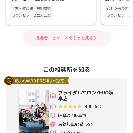
地方・遠距離
短期成婚
30代からの婚活
カウンセラーと二人三脚
カウンセラーと
成婚者エピソードをもっと見る
この相談所を知る
ブライダルサロンZERO岐
阜店
4.9
（50）
岐阜県 / 岐阜市
名鉄岐阜駅 徒歩9分
日本全国対応