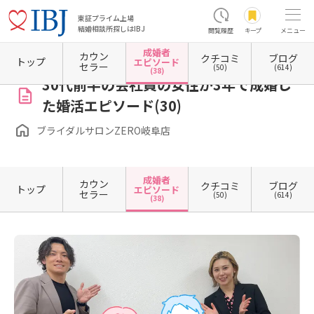
東証プライム上場
結婚相談所探しはIBJ
閲覧履歴
キープ
メニュー
成婚者
カウン
クチコミ
ブログ
ホーム
岐阜県の結婚相談所
岐阜県岐阜市
ブライダルサロンZERO岐阜店
成婚者エピ
トップ
エピソード
セラー
(50)
(614)
(38)
30代前半の会社員の女性が3年で成婚し
た婚活エピソード(30)
ブライダルサロンZERO岐阜店
成婚者
カウン
クチコミ
ブログ
トップ
エピソード
セラー
(50)
(614)
(38)